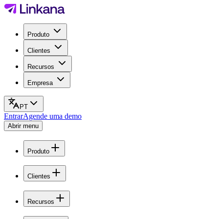
Produto
Clientes
Recursos
Empresa
PT
Entrar
Agende uma demo
Abrir menu
Produto
Clientes
Recursos