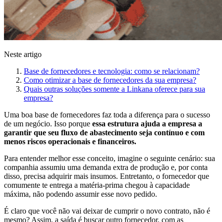
Neste artigo
Base de fornecedores e tecnologia: como se relacionam?
Como otimizar a base de fornecedores da sua empresa?
Quais outras soluções somente a Linkana oferece para sua
empresa?
Uma boa base de fornecedores faz toda a diferença para o sucesso
de um negócio. Isso porque
essa estrutura ajuda a empresa a
garantir que seu fluxo de abastecimento seja contínuo e com
menos riscos operacionais e financeiros.
Para entender melhor esse conceito, imagine o seguinte cenário: sua
companhia assumiu uma demanda extra de produção e, por conta
disso, precisa adquirir mais insumos. Entretanto, o fornecedor que
comumente te entrega a matéria-prima chegou à capacidade
máxima, não podendo assumir esse novo pedido.
É claro que você não vai deixar de cumprir o novo contrato, não é
mesmo? Assim, a saída é buscar outro fornecedor, com as