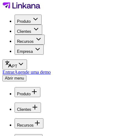
Produto
Clientes
Recursos
Empresa
PT
Entrar
Agende uma demo
Abrir menu
Produto
Clientes
Recursos