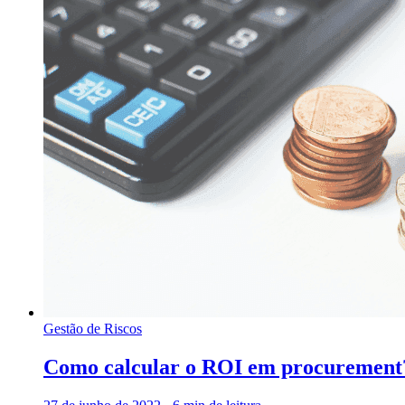
Gestão de Riscos
Como calcular o ROI em procurement? 