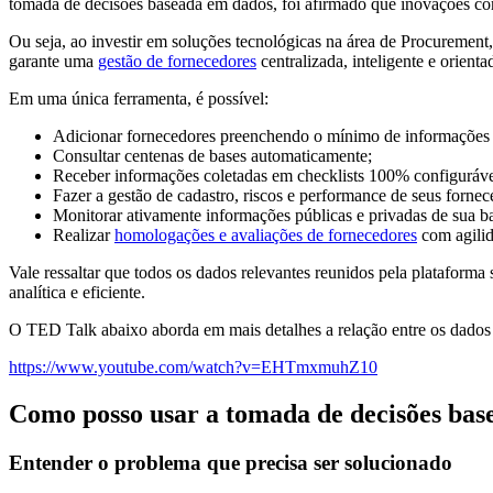
tomada de decisões baseada em dados, foi afirmado que inovações como 
Ou seja, ao investir em soluções tecnológicas na área de Procuremen
garante uma
gestão de fornecedores
centralizada, inteligente e orienta
Em uma única ferramenta, é possível:
Adicionar fornecedores preenchendo o mínimo de informações 
Consultar centenas de bases automaticamente;
Receber informações coletadas em checklists 100% configuráveis,
Fazer a gestão de cadastro, riscos e performance de seus fornec
Monitorar ativamente informações públicas e privadas de sua bas
Realizar
homologações e avaliações de fornecedores
com agilid
Vale ressaltar que todos os dados relevantes reunidos pela plataforma
analítica e eficiente.
O TED Talk abaixo aborda em mais detalhes a relação entre os dados e
https://www.youtube.com/watch?v=EHTmxmuhZ10
Como posso usar a tomada de decisões ba
Entender o problema que precisa ser solucionado