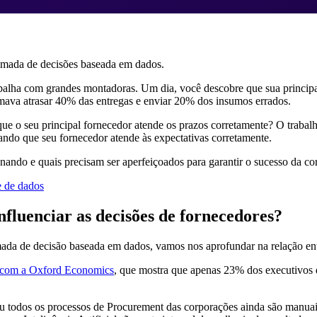
omada de decisões baseada em dados.
alha com grandes montadoras. Um dia, você descobre que sua principal
ava atrasar 40% das entregas e enviar 20% dos insumos errados.
que o seu principal fornecedor atende os prazos corretamente? O trabal
ando que seu fornecedor atende às expectativas corretamente.
onando e quais precisam ser aperfeiçoados para garantir o sucesso da co
e de dados
fluenciar as decisões de fornecedores?
da de decisão baseada em dados, vamos nos aprofundar na relação entre
 com a Oxford Economics
, que mostra que apenas 23% dos executivos
ou todos os processos de Procurement das corporações ainda são manuai