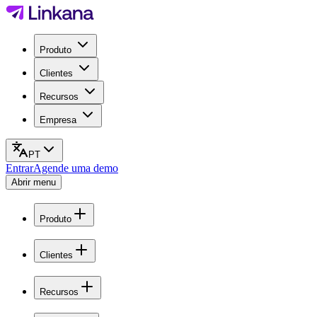
Produto
Clientes
Recursos
Empresa
PT
Entrar
Agende uma demo
Abrir menu
Produto
Clientes
Recursos