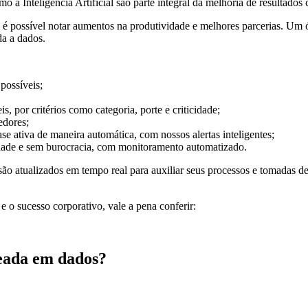
a Inteligência Artificial são parte integral da melhoria de resultados 
t, é possível notar aumentos na produtividade e melhores parcerias. U
da a dados.
possíveis;
 por critérios como categoria, porte e criticidade;
edores;
e ativa de maneira automática, com nossos alertas inteligentes;
ade e sem burocracia, com monitoramento automatizado.
 são atualizados em tempo real para auxiliar seus processos e tomadas d
 o sucesso corporativo, vale a pena conferir:
seada em dados?