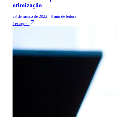
otimização
28 de março de 2022
·
8 min de leitura
Ler agora