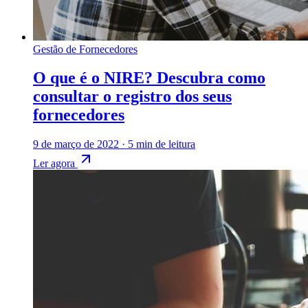
Gestão de Fornecedores
O que é o NIRE? Descubra como
consultar o registro dos seus
fornecedores
9 de março de 2022
·
5 min de leitura
Ler agora