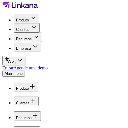
Produto
Clientes
Recursos
Empresa
PT
Entrar
Agende uma demo
Abrir menu
Produto
Clientes
Recursos