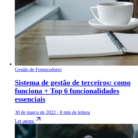
Gestão de Fornecedores
Sistema de gestão de terceiros: como
funciona + Top 6 funcionalidades
essenciais
30 de março de 2022
·
8 min de leitura
Ler agora