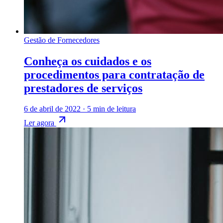
Gestão de Fornecedores
Conheça os cuidados e os
procedimentos para contratação de
prestadores de serviços
6 de abril de 2022
·
5 min de leitura
Ler agora