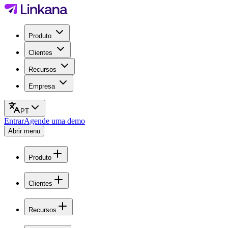
Produto
Clientes
Recursos
Empresa
PT
Entrar
Agende uma demo
Abrir menu
Produto
Clientes
Recursos