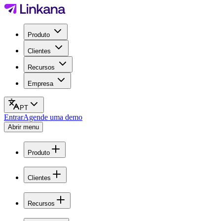
Produto
Clientes
Recursos
Empresa
PT
Entrar
Agende uma demo
Abrir menu
Produto
Clientes
Recursos