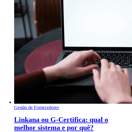
Gestão de Fornecedores
Linkana ou G-Certifica: qual o
melhor sistema e por quê?