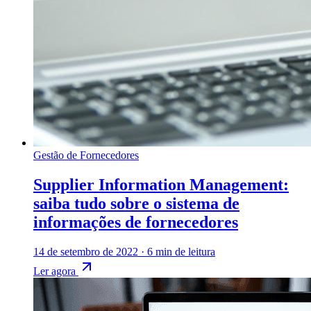
Gestão de Fornecedores
Supplier Information Management:
saiba tudo sobre o sistema de
informações de fornecedores
14 de setembro de 2022
·
6 min de leitura
Ler agora