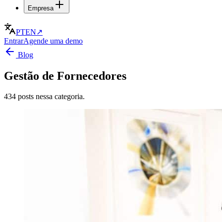
Empresa
PT
EN
↗
Entrar
Agende uma demo
Blog
Gestão de Fornecedores
434 posts nessa categoria.