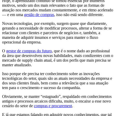
Hoje, o aprendizado contínuo se tornou essencial por inúmeros
motivos, sendo um dos mais relevantes o fato que as formas de
atuação nos mercados mudam constantemente, e em ritmo acelerado
— e em uma
gestão de compras
, isso não está sendo diferente.
Novas tecnologias, por exemplo, surgem quase que diariamente,
gerando a necessidade de modificar processos, alterar a forma de se
relacionar com clientes e parceiros de negócios e, também, a
maneira de adquirir insumos e serviços para manter o fluxo
operacional da empresa.
O
gestor de compras do futuro
, que é o nome dado ao profissional
da área que desenvolveu novas habilidades, mais condizentes com o
mercado de supply chain atual, é um dos perfis que mais precisa se
manter atualizado.
Isso porque ele precisa ter conhecimento sobre as inovações
tecnológicas do setor, quais são as atuais necessidades da empresa e
dos seus clientes finais, bem como a relevância que a sua atuação
tem para o crescimento e sucesso da companhia.
Obviamente, se manter “estagnado”, respaldado em conhecimentos
antigos e processos arcaicos dificulta, muito, o encaixe a esse novo
cenário do setor de
compras e procurement
.
E já que estamos falando em adquirir novos conhecimentos, que tal