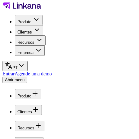
Produto
Clientes
Recursos
Empresa
PT
Entrar
Agende uma demo
Abrir menu
Produto
Clientes
Recursos