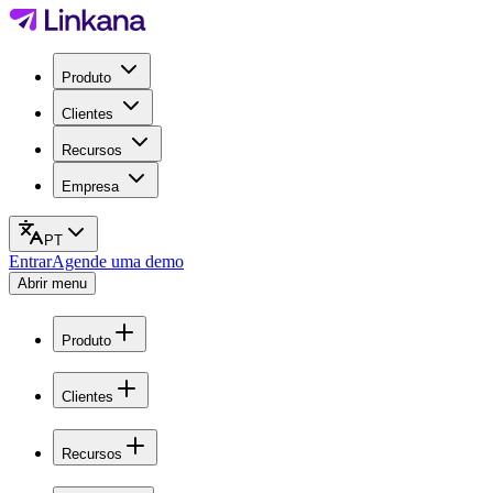
Produto
Clientes
Recursos
Empresa
PT
Entrar
Agende uma demo
Abrir menu
Produto
Clientes
Recursos