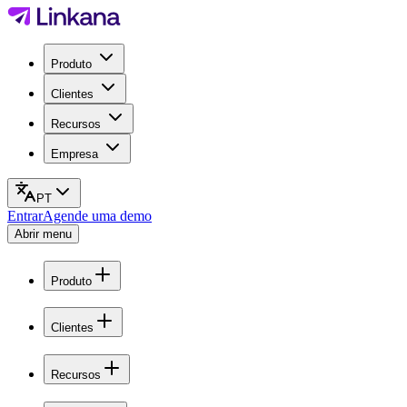
Produto
Clientes
Recursos
Empresa
PT
Entrar
Agende uma demo
Abrir menu
Produto
Clientes
Recursos