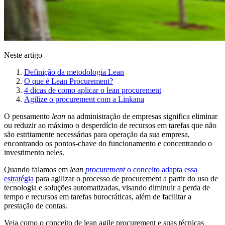
Neste artigo
Definição da metodologia Lean
O que é Lean Procurement?
4 dicas de como aplicar o lean procurement
Agilize o procurement com a Linkana
O pensamento
lean
na administração de empresas significa eliminar
ou reduzir ao máximo o desperdício de recursos em tarefas que não
são estritamente necessárias para operação da sua empresa,
encontrando os pontos-chave do funcionamento e concentrando o
investimento neles.
Quando falamos em
lean
procurement
o conceito adapta essa
estratégia
para agilizar o processo de procurement a partir do uso de
tecnologia e soluções automatizadas, visando diminuir a perda de
tempo e recursos em tarefas burocráticas, além de facilitar a
prestação de contas.
Veja como o conceito de lean agile procurement e suas técnicas