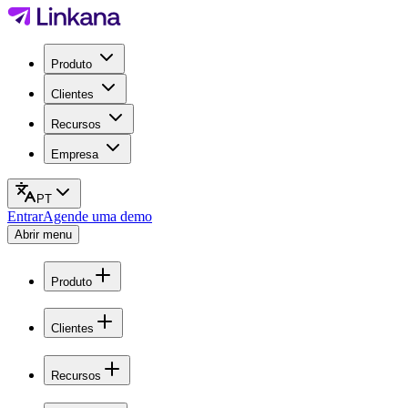
Produto
Clientes
Recursos
Empresa
PT
Entrar
Agende uma demo
Abrir menu
Produto
Clientes
Recursos