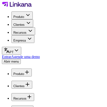
Produto
Clientes
Recursos
Empresa
PT
Entrar
Agende uma demo
Abrir menu
Produto
Clientes
Recursos