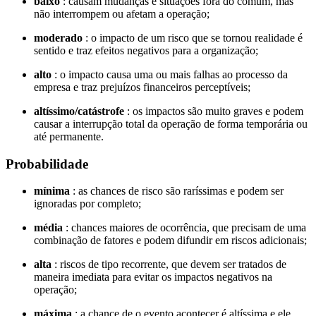
baixo
: causam mudanças e situações fora do comum, mas
não interrompem ou afetam a operação;
moderado
: o impacto de um risco que se tornou realidade é
sentido e traz efeitos negativos para a organização;
alto
: o impacto causa uma ou mais falhas ao processo da
empresa e traz prejuízos financeiros perceptíveis;
altíssimo/catástrofe
: os impactos são muito graves e podem
causar a interrupção total da operação de forma temporária ou
até permanente.
Probabilidade
mínima
: as chances de risco são raríssimas e podem ser
ignoradas por completo;
média
: chances maiores de ocorrência, que precisam de uma
combinação de fatores e podem difundir em riscos adicionais;
alta
: riscos de tipo recorrente, que devem ser tratados de
maneira imediata para evitar os impactos negativos na
operação;
máxima
: a chance de o evento acontecer é altíssima e ele,