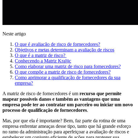
Neste artigo
O que é avaliação de risco de fornecedores?
Objetivos e metas determinam a avaliação de riscos
O que é a matriz de risco?
Conhecendo a Matriz Kraljic
Como elaborar uma matriz de risco para fornecedores?
O que compõe a matriz de risco de fornecedores?
Como aprimorar a qualificação de fornecedores da sua
empresa?
A matriz de risco de fornecedores é um
recurso que permite
mapear possíveis danos e também as vantagens que uma
empresa pode ter ao contratar um parceiro ou iniciar um novo
processo de qualificação de fornecedores
.
Mas, por que ela é importante? Bem, faz parte da rotina de uma
empresa enfrentar ameaças desse tipo, tanto que há grande esforço
no ramo da administração para aperfeiçoar a avaliação de riscos e
estabelecer um conjunto eficiente de ações para proteger sua