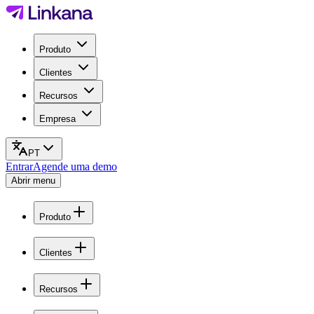
Produto
Clientes
Recursos
Empresa
PT
Entrar
Agende uma demo
Abrir menu
Produto
Clientes
Recursos