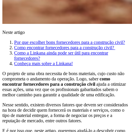
Neste artigo
Por que escolher bons fornecedores para a construção civil?
Como encontrar fornecedores para a construção civil?
Como a Linkana ainda pode ser útil para encontrar
fornecedores?
Conheça mais sobre a Linkana!
O projeto de uma obra necessita de bons materiais, cujo custo não
comprometa o andamento da operação. Logo, saber
como
encontrar fornecedores para a construção civil
ajuda a otimizar
essas ações, uma vez que os profissionais gabaritados sabem o
melhor caminho para garantir a qualidade de uma edificação.
Nesse sentido, existem diversos fatores que devem ser considerados
na hora de decidir quem fornecerá os materiais e serviços, como o
tipo de material entregue, a forma de negociar os preços e a
reputação de mercado, entre outros fatores.
E é por isso que, neste artigo, queremos ajudá-lo a descobrir como