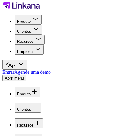
Produto
Clientes
Recursos
Empresa
PT
Entrar
Agende uma demo
Abrir menu
Produto
Clientes
Recursos