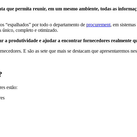
a que permita reunir, em um mesmo ambiente, todas as informações 
rados “espalhados” por todo o departamento de
procurement
, em sistemas
s único, completo e otimizado.
r a produtividade e ajudar a encontrar fornecedores realmente q
ornecedores. E são as sete que mais se destacam que apresentaremos nest
?
res estão:
res