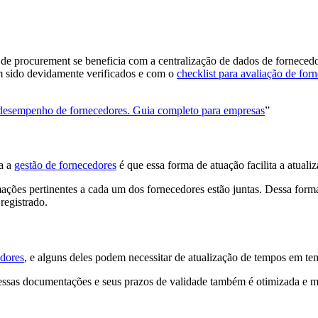
de procurement se beneficia com a centralização de dados de fornecedo
m sido devidamente verificados e com o
checklist para avaliação de for
desempenho de fornecedores. Guia completo para empresas
”
ra a
gestão de fornecedores
é que essa forma de atuação facilita a atuali
ções pertinentes a cada um dos fornecedores estão juntas. Dessa forma, 
registrado.
edores
, e alguns deles podem necessitar de atualização de tempos em te
 essas documentações e seus prazos de validade também é otimizada e mu