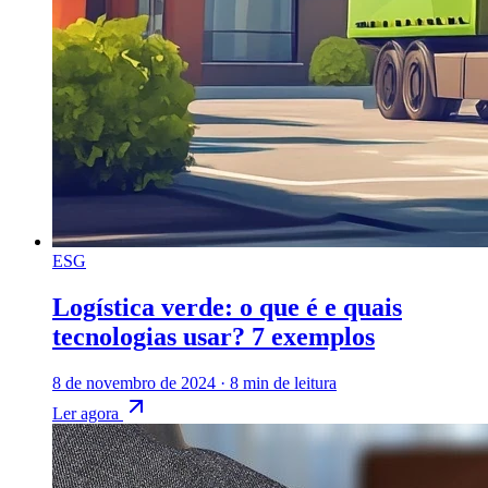
ESG
Logística verde: o que é e quais
tecnologias usar? 7 exemplos
8 de novembro de 2024
·
8 min de leitura
Ler agora