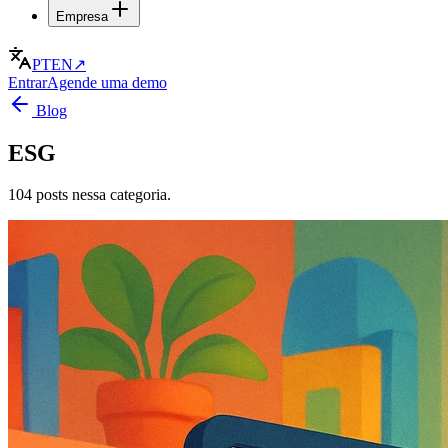
Empresa
PT
EN
↗
Entrar
Agende uma demo
Blog
ESG
104 posts nessa categoria.