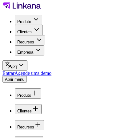
Produto
Clientes
Recursos
Empresa
PT
Entrar
Agende uma demo
Abrir menu
Produto
Clientes
Recursos