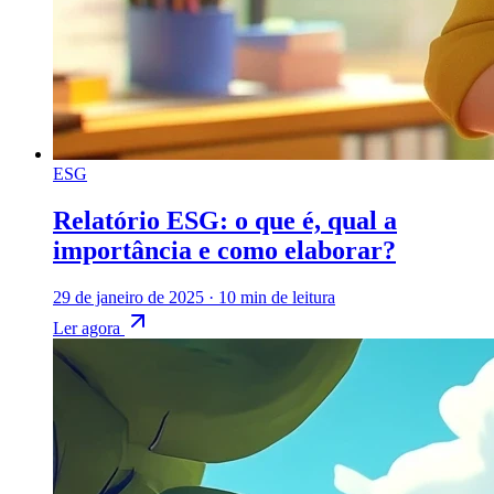
ESG
Relatório ESG: o que é, qual a
importância e como elaborar?
29 de janeiro de 2025
·
10 min de leitura
Ler agora