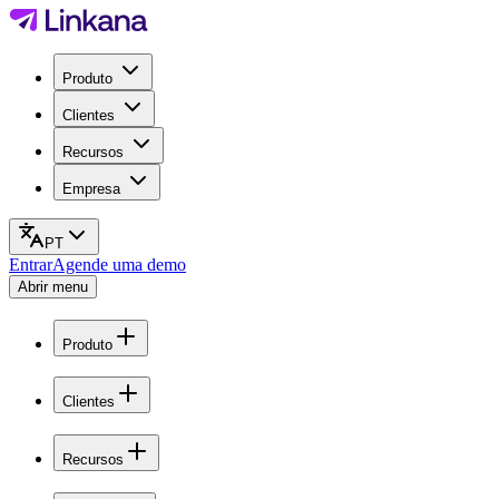
Produto
Clientes
Recursos
Empresa
PT
Entrar
Agende uma demo
Abrir menu
Produto
Clientes
Recursos