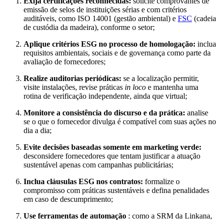
Exija certificações reconhecidas:
solicite comprovantes de
emissão de selos de instituições sérias e com critérios
auditáveis, como ISO 14001 (gestão ambiental) e
FSC
(cadeia
de custódia da madeira), conforme o setor;
Aplique critérios ESG no processo de homologação:
inclua
requisitos ambientais, sociais e de governança como parte da
avaliação de fornecedores;
Realize auditorias periódicas:
se a localização permitir,
visite instalações, revise práticas
in loco
e mantenha uma
rotina de verificação independente, ainda que virtual;
Monitore a consistência do discurso e da prática:
analise
se o que o fornecedor divulga é compatível com suas ações no
dia a dia;
Evite decisões baseadas somente em marketing verde:
desconsidere fornecedores que tentam justificar a atuação
sustentável apenas com campanhas publicitárias;
Inclua cláusulas ESG nos contratos:
formalize o
compromisso com práticas sustentáveis e defina penalidades
em caso de descumprimento;
Use ferramentas de automação
: como a SRM da Linkana,