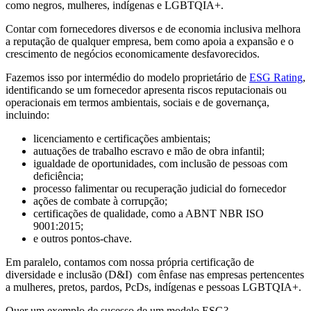
como negros, mulheres, indígenas e LGBTQIA+.
Contar com fornecedores diversos e de economia inclusiva melhora
a reputação de qualquer empresa, bem como apoia a expansão e o
crescimento de negócios economicamente desfavorecidos.
Fazemos isso por intermédio do modelo proprietário de
ESG Rating
,
identificando se um fornecedor apresenta riscos reputacionais ou
operacionais em termos ambientais, sociais e de governança,
incluindo:
licenciamento e certificações ambientais;
autuações de trabalho escravo e mão de obra infantil;
igualdade de oportunidades, com inclusão de pessoas com
deficiência;
processo falimentar ou recuperação judicial do fornecedor
ações de combate à corrupção;
certificações de qualidade, como a ABNT NBR ISO
9001:2015;
e outros pontos-chave.
Em paralelo, contamos com nossa própria certificação de
diversidade e inclusão (D&I) com ênfase nas empresas pertencentes
a mulheres, pretos, pardos, PcDs, indígenas e pessoas LGBTQIA+.
Quer um exemplo de sucesso de um modelo ESG?