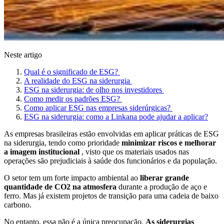
Neste artigo
Qual é o significado de ESG?
A realidade do ESG na siderurgia
ESG na siderurgia: de olho nos investidores
Como medir os padrões ESG?
Como aplicar ESG nas empresas siderúrgicas?
ESG na siderurgia: como a Linkana pode ajudar a aplicar?
As empresas brasileiras estão envolvidas em aplicar práticas de ESG
na siderurgia, tendo como prioridade
minimizar riscos e melhorar
a imagem institucional
, visto que os materiais usados nas
operações são prejudiciais à saúde dos funcionários e da população.
O setor tem um forte impacto ambiental ao
liberar grande
quantidade de CO2 na atmosfera
durante a produção de aço e
ferro. Mas já existem projetos de transição para uma cadeia de baixo
carbono.
No entanto, essa não é a única preocupação.
As siderurgias