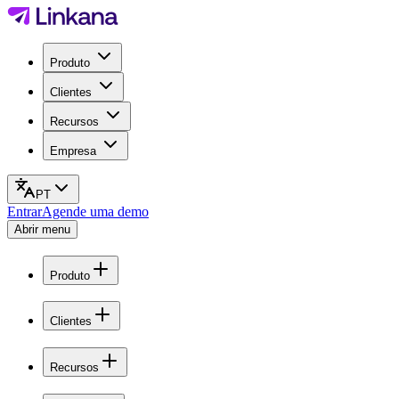
Produto
Clientes
Recursos
Empresa
PT
Entrar
Agende uma demo
Abrir menu
Produto
Clientes
Recursos