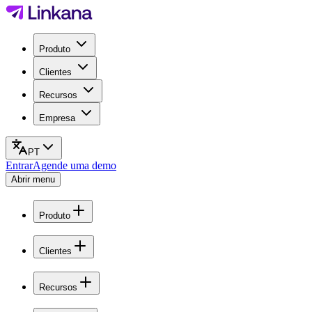
Produto
Clientes
Recursos
Empresa
PT
Entrar
Agende uma demo
Abrir menu
Produto
Clientes
Recursos