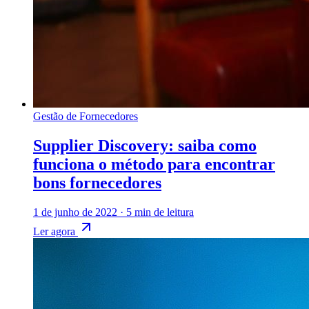
Gestão de Fornecedores
Supplier Discovery: saiba como
funciona o método para encontrar
bons fornecedores
1 de junho de 2022
·
5 min de leitura
Ler agora