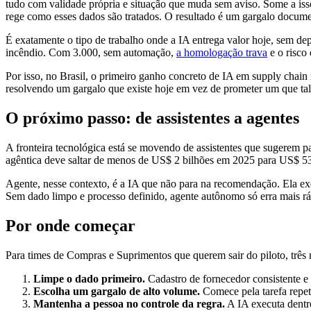
tudo com validade própria e situação que muda sem aviso. Some a is
rege como esses dados são tratados. O resultado é um gargalo docume
É exatamente o tipo de trabalho onde a IA entrega valor hoje, sem 
incêndio. Com 3.000, sem automação,
a homologação trava
e o risco
Por isso, no Brasil, o primeiro ganho concreto de IA em supply chain
resolvendo um gargalo que existe hoje em vez de prometer um que ta
O próximo passo: de assistentes a agentes
A fronteira tecnológica está se movendo de assistentes que sugerem 
agêntica deve saltar de menos de US$ 2 bilhões em 2025 para US$ 53
Agente, nesse contexto, é a IA que não para na recomendação. Ela exe
Sem dado limpo e processo definido, agente autônomo só erra mais rá
Por onde começar
Para times de Compras e Suprimentos que querem sair do piloto, trê
Limpe o dado primeiro.
Cadastro de fornecedor consistente e 
Escolha um gargalo de alto volume.
Comece pela tarefa repet
Mantenha a pessoa no controle da regra.
A IA executa dentro