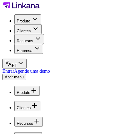
Produto
Clientes
Recursos
Empresa
PT
Entrar
Agende uma demo
Abrir menu
Produto
Clientes
Recursos