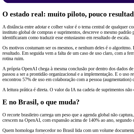
O estado real: muito piloto, pouco resulta
A distância entre adotar e colher valor é o tema central de qualqu
instituto global de compras e suprimentos, descreve o mesmo padrão p
identificaram como traduzir esse entusiasmo em resultado de escala.
Os motivos costumam ser os mesmos, e nenhum deles é o algoritmo. Da
resultado. Em seguida vem a falta de um caso de uso claro, com a fer
rotina ruim.
A própria OpenAI chega à mesma conclusão por dentro dos dados de 
passou a ser a prontidão organizacional e a implementação. E o uso re
encontrou 57% de uso em colaboração com a pessoa (augmentation) 
A leitura prática é direta. O valor da IA na cadeia de suprimentos nã
E no Brasil, o que muda?
O recorte brasileiro carrega um peso que a agenda global não captura, 
crescem na OpenAI, com expansão acima de 140% ao ano, segundo
Quem homologa fornecedor no Brasil lida com um volume documental qu