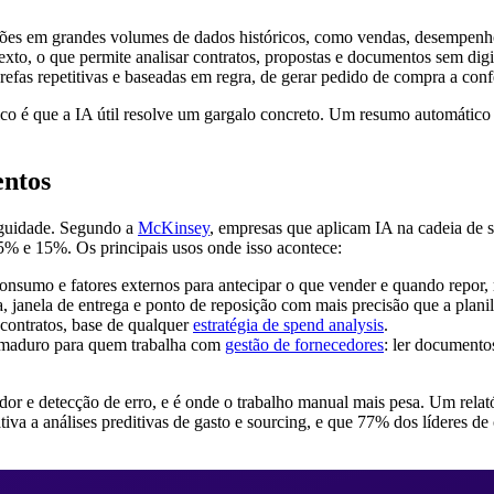
ões em grandes volumes de dados históricos, como vendas, desempenho
 texto, o que permite analisar contratos, propostas e documentos sem dig
refas repetitivas e baseadas em regra, de gerar pedido de compra a confer
lco é que a IA útil resolve um gargalo concreto. Um resumo automático
entos
iguidade. Segundo a
McKinsey
, empresas que aplicam IA na cadeia de 
5% e 15%. Os principais usos onde isso acontece:
onsumo e fatores externos para antecipar o que vender e quando repor, 
, janela de entrega e ponto de reposição com mais precisão que a planil
 contratos, base de qualquer
estratégia de spend analysis
.
 maduro para quem trabalha com
gestão de fornecedores
: ler documentos
dor e detecção de erro, e é onde o trabalho manual mais pesa. Um rela
iva a análises preditivas de gasto e sourcing, e que 77% dos líderes 