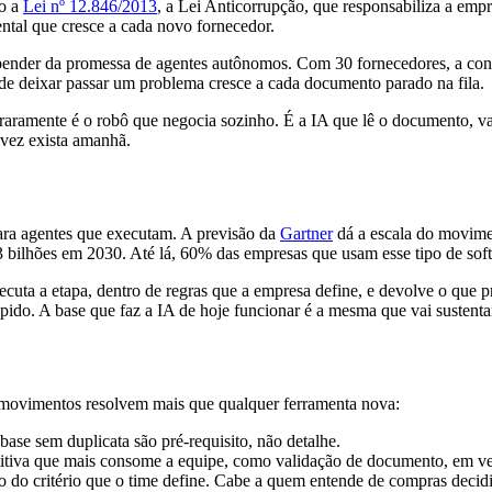
so a
Lei nº 12.846/2013
, a Lei Anticorrupção, que responsabiliza a emp
ntal que cresce a cada novo fornecedor.
depender da promessa de agentes autônomos. Com 30 fornecedores, a co
 de deixar passar um problema cresce a cada documento parado na fila.
 raramente é o robô que negocia sozinho. É a IA que lê o documento, va
lvez exista amanhã.
para agentes que executam. A previsão da
Gartner
dá a escala do movime
 bilhões em 2030. Até lá, 60% das empresas que usam esse tipo de soft
cuta a etapa, dentro de regras que a empresa define, e devolve o que 
pido. A base que faz a IA de hoje funcionar é a mesma que vai sustent
s movimentos resolvem mais que qualquer ferramenta nova:
base sem duplicata são pré-requisito, não detalhe.
itiva que mais consome a equipe, como validação de documento, em vez
 do critério que o time define. Cabe a quem entende de compras decidir