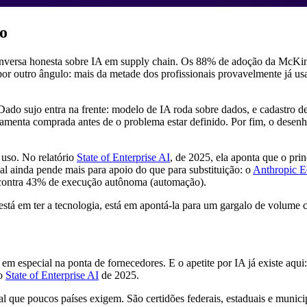
do
er conversa honesta sobre IA em supply chain. Os 88% de adoção da M
or outro ângulo: mais da metade dos profissionais provavelmente já us
do sujo entra na frente: modelo de IA roda sobre dados, e cadastro de
ramenta comprada antes de o problema estar definido. Por fim, o desen
uso. No relatório
State of Enterprise AI
, de 2025, ela aponta que o pri
al ainda pende mais para apoio do que para substituição: o
Anthropic E
contra 43% de execução autônoma (automação).
o está em ter a tecnologia, está em apontá-la para um gargalo de volume
em especial na ponta de fornecedores. E o apetite por IA já existe aqui:
 o
State of Enterprise AI
de 2025.
e poucos países exigem. São certidões federais, estaduais e municipa