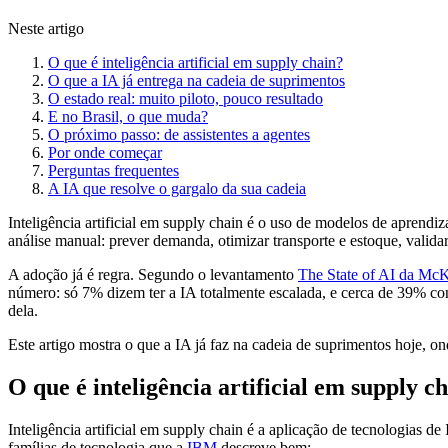
Neste artigo
O que é inteligência artificial em supply chain?
O que a IA já entrega na cadeia de suprimentos
O estado real: muito piloto, pouco resultado
E no Brasil, o que muda?
O próximo passo: de assistentes a agentes
Por onde começar
Perguntas frequentes
A IA que resolve o gargalo da sua cadeia
Inteligência artificial em supply chain é o uso de modelos de aprend
análise manual: prever demanda, otimizar transporte e estoque, valid
A adoção já é regra. Segundo o levantamento
The State of AI da Mc
número: só 7% dizem ter a IA totalmente escalada, e cerca de 39% cons
dela.
Este artigo mostra o que a IA já faz na cadeia de suprimentos hoje, o
O que é inteligência artificial em supply c
Inteligência artificial em supply chain é a aplicação de tecnologias de
famílias de tecnologia que a
IBM
descreve bem: