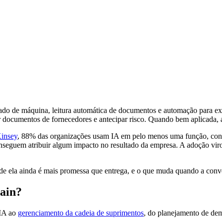
izado de máquina, leitura automática de documentos e automação para e
ar documentos de fornecedores e antecipar risco. Quando bem aplicada, a
Kinsey
, 88% das organizações usam IA em pelo menos uma função, con
eguem atribuir algum impacto no resultado da empresa. A adoção virou o
nde ela ainda é mais promessa que entrega, e o que muda quando a conver
hain?
 IA ao
gerenciamento da cadeia de suprimentos
, do planejamento de dem