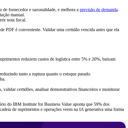
 de fornecedor e sazonalidade, e melhora a
previsão de demanda
.
itação manual.
ir nota fiscal.
 de PDF é conveniente. Validar uma certidão vencida antes que ela
suprimentos reduzem custos de logística entre 5% e 20%, baixam
reduzindo tanto a ruptura quanto o estoque parado.
ha.
, validar certidões, analisar demonstrativos financeiros e monitorar
tório do IBM Institute for Business Value aponta que 59% dos
de cadeia de suprimentos e operações veem na IA generativa uma forma