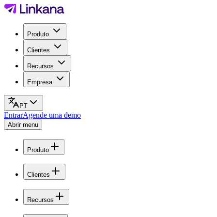
Produto
Clientes
Recursos
Empresa
PT
Entrar
Agende uma demo
Abrir menu
Produto
Clientes
Recursos