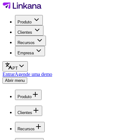
Produto
Clientes
Recursos
Empresa
PT
Entrar
Agende uma demo
Abrir menu
Produto
Clientes
Recursos