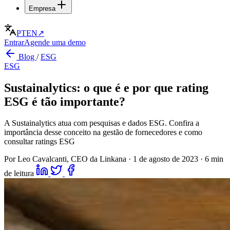
Empresa
PT
EN
↗
Entrar
Agende uma demo
Blog
/
ESG
ESG
Sustainalytics: o que é e por que rating
ESG é tão importante?
A Sustainalytics atua com pesquisas e dados ESG. Confira a
importância desse conceito na gestão de fornecedores e como
consultar ratings ESG
Por Leo Cavalcanti, CEO da Linkana
·
1 de agosto de 2023
·
6 min
de leitura