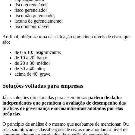
risco gerenciável;
risco gerenciado;
risco não gerenciado;
lacuna de gerenciamento;
risco incontrolável.
Ao final, obtém-se uma classificação com cinco níveis de risco, que
são:
de 0 a 10: insignificante;
de 10 a 20: baixo;
de 20 a 30: médio;
de 30 a 40: alto;
acima de 40: grave.
Soluções voltadas para empresas
Já as soluções direcionadas para as empresas
partem de dados
independentes que permitem a avaliação de desempenho das
práticas de governança e socioambientais adotadas por elas
próprias
.
O princípio de análise é o mesmo que acabamos de mencionar. Ou
seja, são utilizadas classificações de riscos que apontam o nível de
comprometimento e resultados da atuação da companhia.