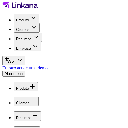
Produto
Clientes
Recursos
Empresa
PT
Entrar
Agende uma demo
Abrir menu
Produto
Clientes
Recursos