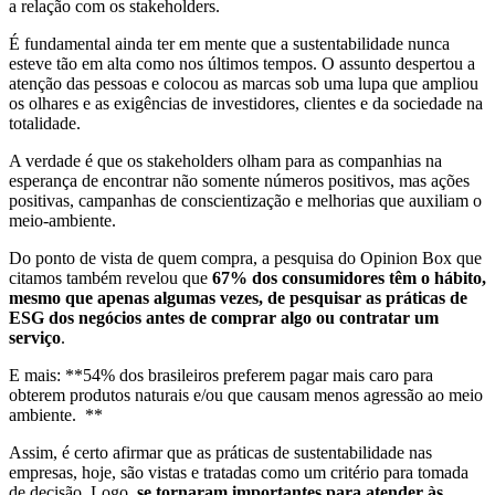
a relação com os stakeholders.
É fundamental ainda ter em mente que a sustentabilidade nunca
esteve tão em alta como nos últimos tempos. O assunto despertou a
atenção das pessoas e colocou as marcas sob uma lupa que ampliou
os olhares e as exigências de investidores, clientes e da sociedade na
totalidade.
A verdade é que os stakeholders olham para as companhias na
esperança de encontrar não somente números positivos, mas ações
positivas, campanhas de conscientização e melhorias que auxiliam o
meio-ambiente.
Do ponto de vista de quem compra, a pesquisa do Opinion Box que
citamos também revelou que
67% dos consumidores têm o hábito,
mesmo que apenas algumas vezes, de pesquisar as práticas de
ESG dos negócios antes de comprar algo ou contratar um
serviço
.
E mais: **54% dos brasileiros preferem pagar mais caro para
obterem produtos naturais e/ou que causam menos agressão ao meio
ambiente. **
Assim, é certo afirmar que as práticas de sustentabilidade nas
empresas, hoje, são vistas e tratadas como um critério para tomada
de decisão. Logo,
se tornaram importantes para atender às