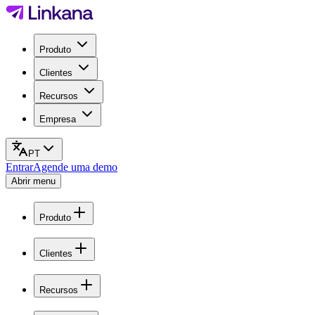
Produto
Clientes
Recursos
Empresa
PT
Entrar
Agende uma demo
Abrir menu
Produto
Clientes
Recursos