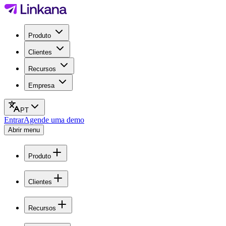
Produto
Clientes
Recursos
Empresa
PT
Entrar
Agende uma demo
Abrir menu
Produto
Clientes
Recursos