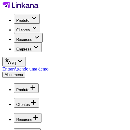
Produto
Clientes
Recursos
Empresa
PT
Entrar
Agende uma demo
Abrir menu
Produto
Clientes
Recursos