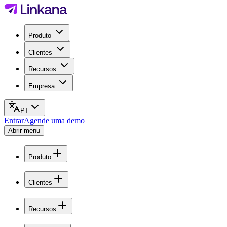
Produto
Clientes
Recursos
Empresa
PT
Entrar
Agende uma demo
Abrir menu
Produto
Clientes
Recursos