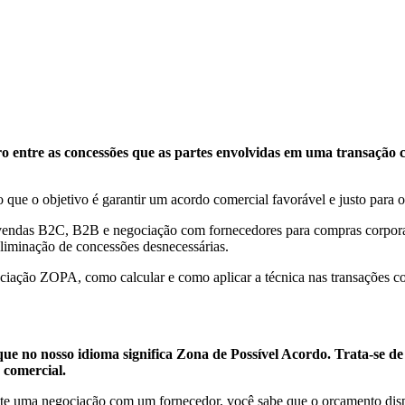
o entre as concessões que as partes envolvidas em uma transação 
que o objetivo é garantir um acordo comercial favorável e justo para o
de vendas B2C, B2B e negociação com fornecedores para compras corpor
eliminação de concessões desnecessárias.
gociação ZOPA, como calcular e como aplicar a técnica nas transações c
 que no nosso idioma significa Zona de Possível Acordo. Trata-s
 comercial.
te uma negociação com um fornecedor, você sabe que o orçamento dispo