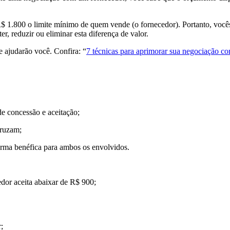
 1.800 o limite mínimo de quem vende (o fornecedor). Portanto, você
r, reduzir ou eliminar esta diferença de valor.
e ajudarão você. Confira: “
7 técnicas para aprimorar sua negociação c
e concessão e aceitação;
cruzam;
forma benéfica para ambos os envolvidos.
dor aceita abaixar de R$ 900;
;