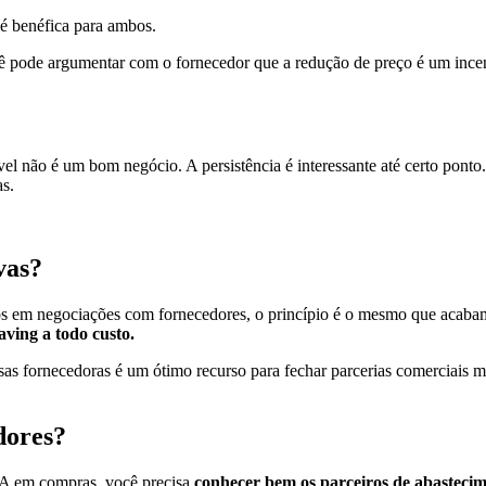
é benéfica para ambos.
pode argumentar com o fornecedor que a redução de preço é um incen
xível não é um bom negócio. A persistência é interessante até certo pon
as.
vas?
s em negociações com fornecedores, o princípio é o mesmo que acabamo
aving a todo custo.
 fornecedoras é um ótimo recurso para fechar parcerias comerciais mu
dores?
PA em compras, você precisa
conhecer bem os parceiros de abastecim