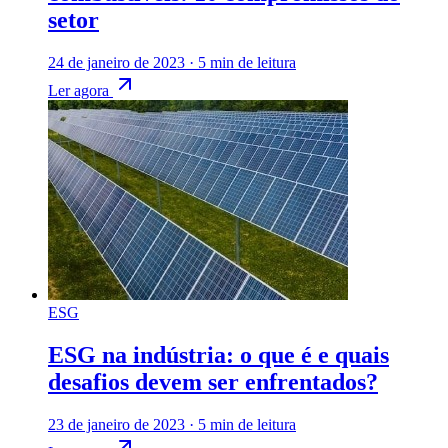
setor
24 de janeiro de 2023
·
5 min de leitura
Ler agora
ESG
ESG na indústria: o que é e quais
desafios devem ser enfrentados?
23 de janeiro de 2023
·
5 min de leitura