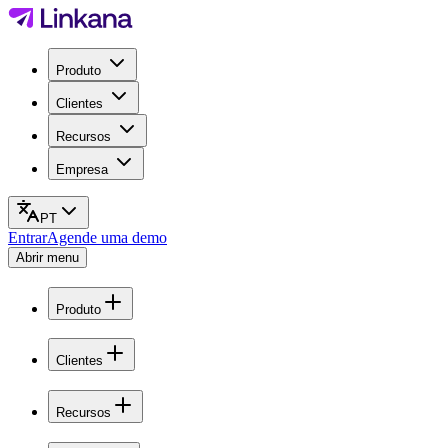
Produto
Clientes
Recursos
Empresa
PT
Entrar
Agende uma demo
Abrir menu
Produto
Clientes
Recursos