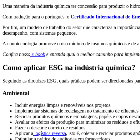
Uma maneira da indústria química ter concessão para produzir o hidr
Com tradução para o português, o
Certificado Internacional de En
Por fim, um modelo de trabalho do setor que caracteriza a importânci
desempenho, com sistemas pequenos.
A nanotecnologia promove o uso mínimo de insumos químicos e de apl
Confira nosso
e-book
e entenda qual o melhor caminho para impleme
Como aplicar ESG na indústria química?
Seguindo as diretrizes ESG, quais práticas podem ser direcionadas pa
Ambiental
Incluir energias limpas e renováveis nos projetos.
Implementar sistemas de reciclagem no tratamento de efluentes 
Reciclar produtos químicos e embalagens, papéis e copos descar
Avaliar os efeitos da produção para minimizar os resíduos e efl
Fazer o descarte correto de resíduos.
Aplicar a
logística reversa
, isto é, coletar e reciclar produtos 
Estipular a prática de auditorias em fornecedores.