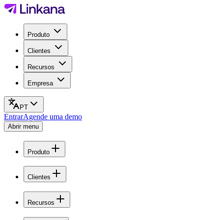
Produto
Clientes
Recursos
Empresa
PT
Entrar
Agende uma demo
Abrir menu
Produto
Clientes
Recursos