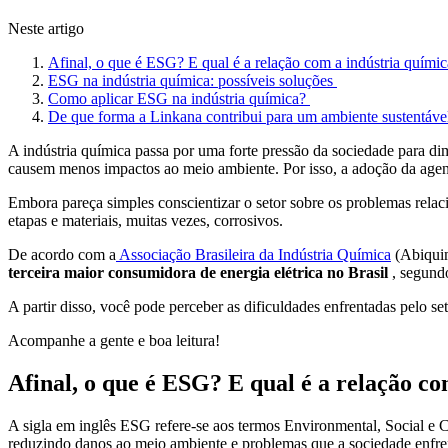
Neste artigo
Afinal, o que é ESG? E qual é a relação com a indústria quími
ESG na indústria química: possíveis soluções
Como aplicar ESG na indústria química?
De que forma a Linkana contribui para um ambiente sustentáv
A indústria química passa por uma forte pressão da sociedade para di
causem menos impactos ao meio ambiente. Por isso, a adoção da ag
Embora pareça simples conscientizar o setor sobre os problemas relac
etapas e materiais, muitas vezes, corrosivos.
De acordo com a
Associação Brasileira da Indústria Química
(Abiquim
terceira maior consumidora de energia elétrica no Brasil
, segund
A partir disso, você pode perceber as dificuldades enfrentadas pelo se
Acompanhe a gente e boa leitura!
Afinal, o que é ESG? E qual é a relação c
A sigla em inglês ESG refere-se aos termos Environmental, Social e 
reduzindo danos ao meio ambiente e problemas que a sociedade enfren