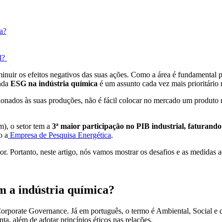
ca?
el?
minuir os efeitos negativos das suas ações. Como a área é fundamental 
enda
ESG na indústria química
é um assunto cada vez mais prioritário
ionados às suas produções, não é fácil colocar no mercado um produto 
), o setor tem a
3ª maior participação no PIB industrial, faturand
o a
Empresa de Pesquisa Energética
.
tor. Portanto, neste artigo, nós vamos mostrar os desafios e as medidas
om a indústria química?
Corporate Governance. Já em português, o termo é Ambiental, Social e 
ta, além de adotar princípios éticos nas relações.