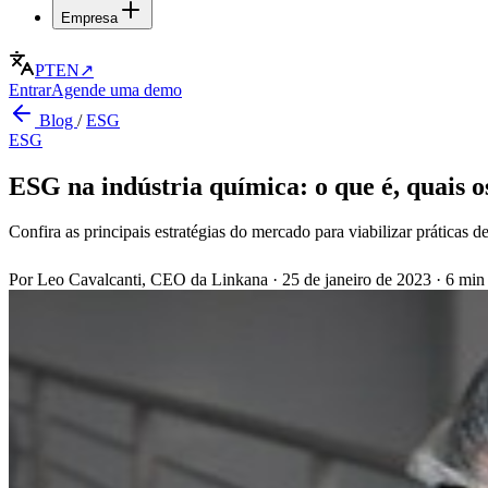
Empresa
PT
EN
↗
Entrar
Agende uma demo
Blog
/
ESG
ESG
ESG na indústria química: o que é, quais o
Confira as principais estratégias do mercado para viabilizar prática
Por Leo Cavalcanti, CEO da Linkana
·
25 de janeiro de 2023
·
6 min 