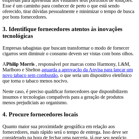
empresas para apresentar aos visitantes seus portfólios de soluções.
Esse é um caminho para conhecer de perto o que está sendo
oferecido, tirar dúvidas pessoalmente e minimizar o tempo de busca
por bons fornecedores.
3. Identifique fornecedores atentos às inovações
tecnológicas
Empresas tabagistas que buscam transformar o modo de fornecer
cigarros sem diminuir o consumo devem ser vistas com bons olhos.
A
Philip Morris
, responsável por marcas como Harmony, L&M,
Marlboro e Shelton
aguarda a aprovação da Anvisa para lançar um
novo tabaco sem combustão
, o que seria um dispositivo eletrônico
que torna o tabaco menos nocivo.
Neste caso, é preciso qualificar fornecedores que disponibilizem
insumos e tecnologias compatíveis para a geração de produtos
menos prejudiciais ao organismo.
4. Procure fornecedores locais
Quanto maior sua proximidade geográfica em relação aos
fornecedores, mais rápido será o tempo de entrega. Isso deve ser
considerado na hora de fechar uma parceria, já que seu negócio