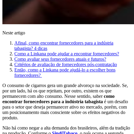
Neste artigo
Afinal, como encontrar fornecedores para a indústria
tabagista? 4 dicas
Como a Linkana pode ajudar a encontrar fornecedores?
Como avaliar seus fornecedores atuais e futuros?
Critérios de avaliação de fornecedores pós-contratação
Então, como a Linkana pode ajudá-lo a escolher bons
fornecedores?
O consumo de cigarros gera um grande alvoroço na sociedade. Se,
por um lado, há os que rejeitam, por outro, existem os que
permanecem com alto consumo. Nesse sentido, saber
como
encontrar fornecedores para a indústria tabagista
é um desafio
para o setor que deseja permanecer ativo no mercado, porém, com
um posicionamento mais consciente sobre os efeitos negativos do
produto.
Não há como negar a alta demanda dos brasileiros, além da tradição
na produção. Conforme o
SindiTabaco
, o país ocupa a segunda