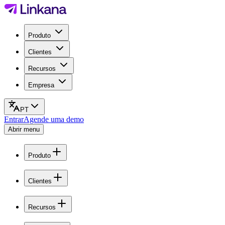
Produto
Clientes
Recursos
Empresa
PT
Entrar
Agende uma demo
Abrir menu
Produto
Clientes
Recursos