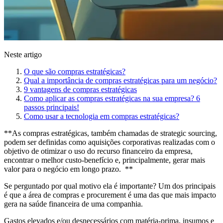
Neste artigo
O que são compras estratégicas?
Qual a importância de compras estratégicas para um negócio?
9 vantagens de compras estratégicas
Como aplicar as compras estratégicas na sua empresa? 6
passos principais!
Como usar a tecnologia em compras estratégicas?
**As compras estratégicas, também chamadas de strategic sourcing,
podem ser definidas como aquisições corporativas realizadas com o
objetivo de otimizar o uso do recurso financeiro da empresa,
encontrar o melhor custo-benefício e, principalmente, gerar mais
valor para o negócio em longo prazo. **
Se perguntado por qual motivo ela é importante? Um dos principais
é que a área de compras e procurement é uma das que mais impacto
gera na saúde financeira de uma companhia.
Gastos elevados e/ou desnecessários com matéria-prima, insumos e