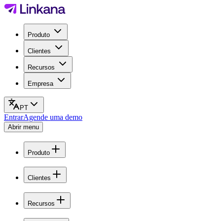
Produto
Clientes
Recursos
Empresa
PT
Entrar
Agende uma demo
Abrir menu
Produto
Clientes
Recursos