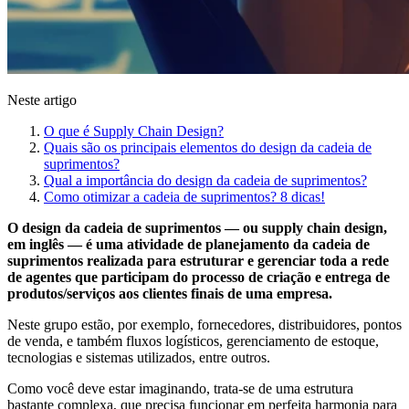
Neste artigo
O que é Supply Chain Design?
Quais são os principais elementos do design da cadeia de
suprimentos?
Qual a importância do design da cadeia de suprimentos?
Como otimizar a cadeia de suprimentos? 8 dicas!
O design da cadeia de suprimentos — ou supply chain design,
em inglês — é uma atividade de planejamento da cadeia de
suprimentos realizada para estruturar e gerenciar toda a rede
de agentes que participam do processo de criação e entrega de
produtos/serviços aos clientes finais de uma empresa.
Neste grupo estão, por exemplo, fornecedores, distribuidores, pontos
de venda, e também fluxos logísticos, gerenciamento de estoque,
tecnologias e sistemas utilizados, entre outros.
Como você deve estar imaginando, trata-se de uma estrutura
bastante complexa, que precisa funcionar em perfeita harmonia para