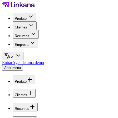
Produto
Clientes
Recursos
Empresa
PT
Entrar
Agende uma demo
Abrir menu
Produto
Clientes
Recursos