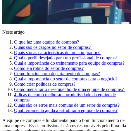
Neste artigo
O que faz uma equipe de compras?
Quais são os cargos no setor de compras?
Quais são as características de um comprador?
Qual o perfil desejado para um profissional de compras?
Qual a importância do treinamento para equipe de compras?
Como é a rotina do setor de compras?
Como funciona um departamento de compras?
Qual a importância do setor de compras para o negócio?
Como criar políticas de compras?
Como mensurar o desempenho de uma equipe de compras?
4 dicas de como melhorar a produtividade da equipe de
compras
Quais são os erros mais comuns de um setor de compras?
Qual ferramenta ajuda a estruturar a equipe de compras?
A equipe de compras é fundamental para o bom funcionamento de
uma empresa. Esses profissionais são os responsáveis pelo fluxo da
companhia, sobretudo pelo acompanhamento do que entra no