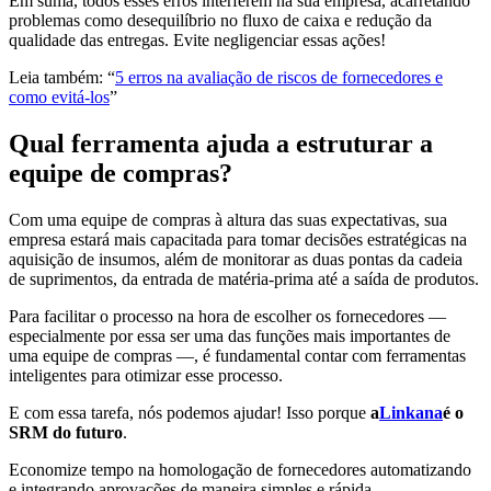
Em suma, todos esses erros interferem na sua empresa, acarretando
problemas como desequilíbrio no fluxo de caixa e redução da
qualidade das entregas. Evite negligenciar essas ações!
Leia também: “
5 erros na avaliação de riscos de fornecedores e
como evitá-los
”
Qual ferramenta ajuda a estruturar a
equipe de compras?
Com uma equipe de compras à altura das suas expectativas, sua
empresa estará mais capacitada para tomar decisões estratégicas na
aquisição de insumos, além de monitorar as duas pontas da cadeia
de suprimentos, da entrada de matéria-prima até a saída de produtos.
Para facilitar o processo na hora de escolher os fornecedores —
especialmente por essa ser uma das funções mais importantes de
uma equipe de compras —, é fundamental contar com ferramentas
inteligentes para otimizar esse processo.
E com essa tarefa, nós podemos ajudar! Isso porque
a
Linkana
é o
SRM do futuro
.
Economize tempo na homologação de fornecedores automatizando
e integrando aprovações de maneira simples e rápida.