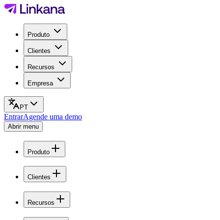
Produto
Clientes
Recursos
Empresa
PT
Entrar
Agende uma demo
Abrir menu
Produto
Clientes
Recursos