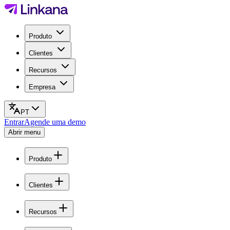
Produto
Clientes
Recursos
Empresa
PT
Entrar
Agende uma demo
Abrir menu
Produto
Clientes
Recursos