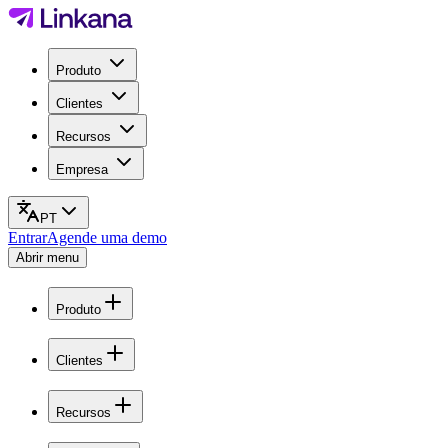
Produto
Clientes
Recursos
Empresa
PT
Entrar
Agende uma demo
Abrir menu
Produto
Clientes
Recursos