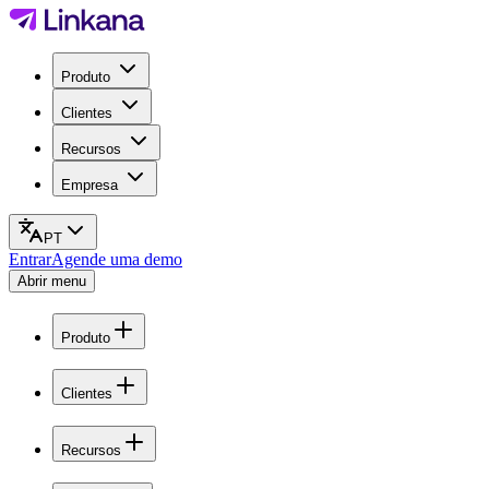
Produto
Clientes
Recursos
Empresa
PT
Entrar
Agende uma demo
Abrir menu
Produto
Clientes
Recursos