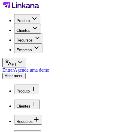
Produto
Clientes
Recursos
Empresa
PT
Entrar
Agende uma demo
Abrir menu
Produto
Clientes
Recursos