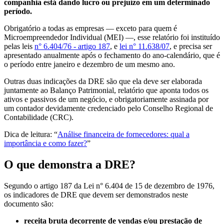
companhia está dando lucro ou prejuízo em um determinado
período.
Obrigatório a todas as empresas — exceto para quem é
Microempreendedor Individual (MEI) —, esse relatório foi instituído
pelas leis
n° 6.404/76 - artigo 187
, e
lei n° 11.638/07
, e precisa ser
apresentado anualmente após o fechamento do ano-calendário, que é
o período entre janeiro e dezembro de um mesmo ano.
Outras duas indicações da DRE são que ela deve ser elaborada
juntamente ao Balanço Patrimonial, relatório que aponta todos os
ativos e passivos de um negócio, e obrigatoriamente assinada por
um contador devidamente credenciado pelo Conselho Regional de
Contabilidade (CRC).
Dica de leitura: “
Análise financeira de fornecedores: qual a
importância e como fazer?
”
O que demonstra a DRE?
Segundo o artigo 187 da Lei n° 6.404 de 15 de dezembro de 1976,
os indicadores de DRE que devem ser demonstrados neste
documento são:
receita bruta decorrente de vendas e/ou prestação de