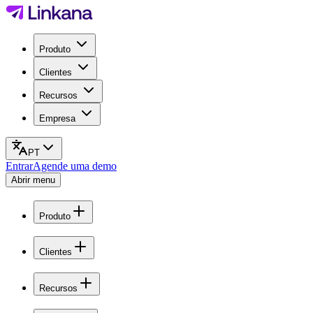
Produto
Clientes
Recursos
Empresa
PT
Entrar
Agende uma demo
Abrir menu
Produto
Clientes
Recursos