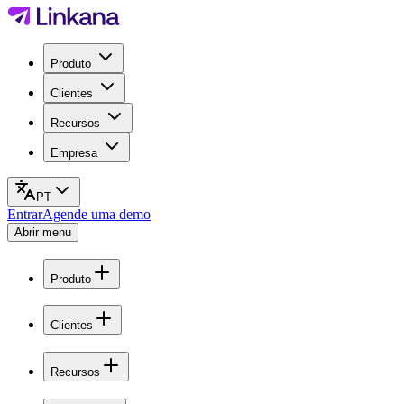
Produto
Clientes
Recursos
Empresa
PT
Entrar
Agende uma demo
Abrir menu
Produto
Clientes
Recursos