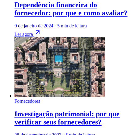
Dependência financeira do
fornecedor: por que e como avaliar?
9 de janeiro de 2024
·
5 min de leitura
Ler agora
Fornecedores
Investigação patrimonial: por que
verificar seus fornecedores?
28 de dezembro de 2023
·
5 min de leitura