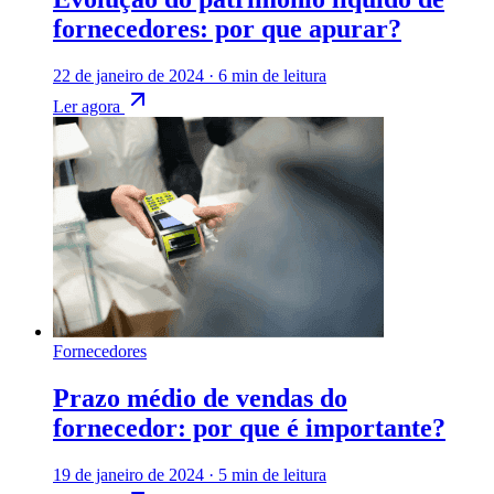
fornecedores: por que apurar?
22 de janeiro de 2024
·
6 min de leitura
Ler agora
Fornecedores
Prazo médio de vendas do
fornecedor: por que é importante?
19 de janeiro de 2024
·
5 min de leitura