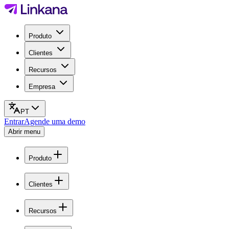
Produto
Clientes
Recursos
Empresa
PT
Entrar
Agende uma demo
Abrir menu
Produto
Clientes
Recursos