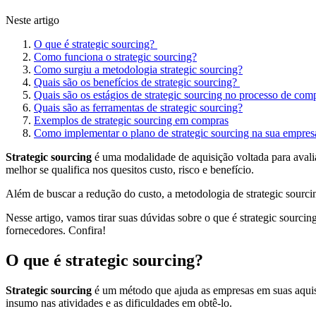
Neste artigo
O que é strategic sourcing?
Como funciona o strategic sourcing?
Como surgiu a metodologia strategic sourcing?
Quais são os benefícios de strategic sourcing?
Quais são os estágios de strategic sourcing no processo de com
Quais são as ferramentas de strategic sourcing?
Exemplos de strategic sourcing em compras
Como implementar o plano de strategic sourcing na sua empres
Strategic sourcing
é uma modalidade de aquisição voltada para avaliar
melhor se qualifica nos quesitos custo, risco e benefício.
Além de buscar a redução do custo, a metodologia de strategic sourci
Nesse artigo, vamos tirar suas dúvidas sobre o que é strategic sourcin
fornecedores. Confira!
O que é strategic sourcing?
Strategic sourcing
é um método que ajuda as empresas em suas aquisi
insumo nas atividades e as dificuldades em obtê-lo.