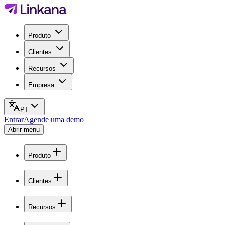
Produto
Clientes
Recursos
Empresa
PT
Entrar
Agende uma demo
Abrir menu
Produto
Clientes
Recursos