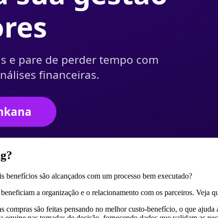
ing?
uais benefícios são alcançados com um processo bem executado?
beneficiam a organização e o relacionamento com os parceiros. Veja qua
 as compras são feitas pensando no melhor custo-benefício, o que ajuda 
 equipe nas tomadas de decisão, fornecendo dados que validam as nec