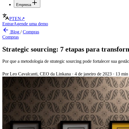
Empresa
PT
EN
↗
Entrar
Agende uma demo
Blog
/
Compras
Compras
Strategic sourcing: 7 etapas para transfo
Por que a metodologia de strategic sourcing pode fortalecer sua gestã
Por Leo Cavalcanti, CEO da Linkana
·
4 de janeiro de 2023
·
13 min 