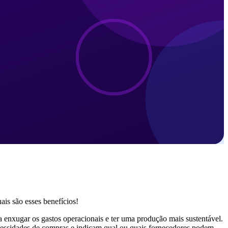
is são esses benefícios!
a enxugar os gastos operacionais e ter uma produção mais sustentável.
essidades de compras e indicam qual ou quais fornecedores podem