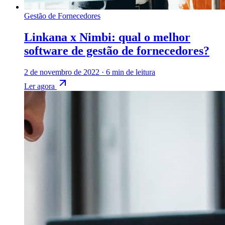
Gestão de Fornecedores
Linkana x Nimbi: qual o melhor
software de gestão de fornecedores?
2 de novembro de 2022
·
6 min de leitura
Ler agora