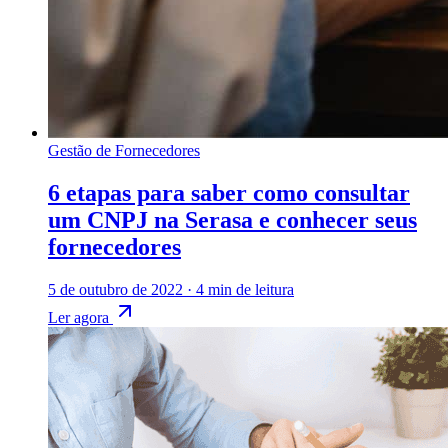
Gestão de Fornecedores
6 etapas para saber como consultar
um CNPJ na Serasa e conhecer seus
fornecedores
5 de outubro de 2022
·
4 min de leitura
Ler agora