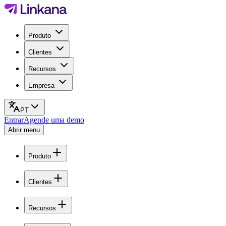
Produto
Clientes
Recursos
Empresa
PT
Entrar
Agende uma demo
Abrir menu
Produto
Clientes
Recursos