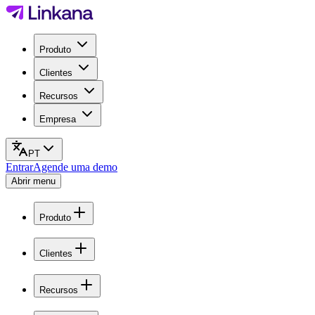
Produto
Clientes
Recursos
Empresa
PT
Entrar
Agende uma demo
Abrir menu
Produto
Clientes
Recursos