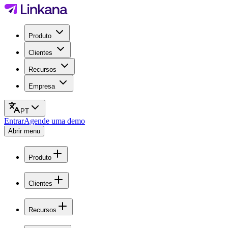
Produto
Clientes
Recursos
Empresa
PT
Entrar
Agende uma demo
Abrir menu
Produto
Clientes
Recursos