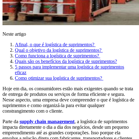
Neste artigo
Afinal, o que é logística de suprimentos?
Qual o objetivo da logística de suprimentos?
Como funciona a logística de suprimentos?
Quais são os benefícios da logística de suprimentos?
5 passos para implementar uma logística de suprimentos
eficaz
Como otimizar sua logística de suprimentos?
Hoje em dia, os consumidores estão mais exigentes quando se trata
de entrega de produtos ou serviços de forma eficiente e segura.
Nesse aspecto, uma empresa deve compreender o que é logística de
suprimentos e como organizá-la para evitar qualquer
constrangimento com o cliente.
Parte da
supply chain management
, a logística de suprimentos
impacta diretamente o dia a dia dos negócios, desde um pequeno
empreendimento até as grandes corporações. Isso porque ela
envolve a relação direta com fabricantes, transportadores e clientes,