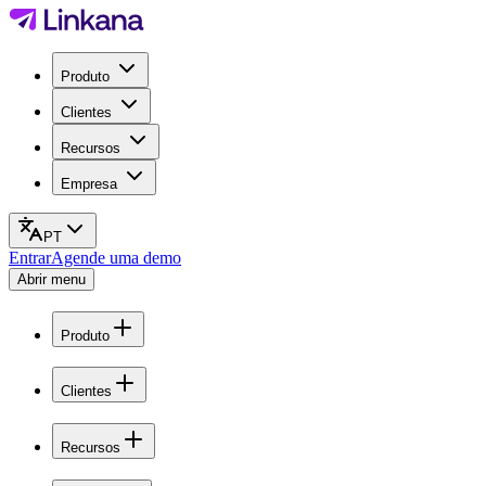
Produto
Clientes
Recursos
Empresa
PT
Entrar
Agende uma demo
Abrir menu
Produto
Clientes
Recursos