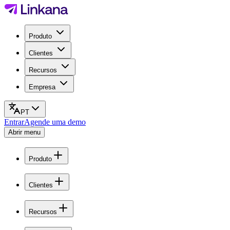
Produto
Clientes
Recursos
Empresa
PT
Entrar
Agende uma demo
Abrir menu
Produto
Clientes
Recursos