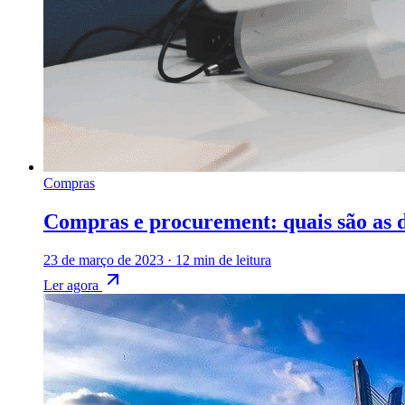
Compras
Compras e procurement: quais são as d
23 de março de 2023
·
12 min de leitura
Ler agora