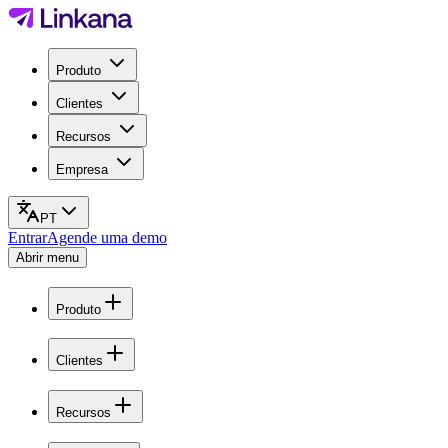
Produto
Clientes
Recursos
Empresa
PT
Entrar
Agende uma demo
Abrir menu
Produto
Clientes
Recursos