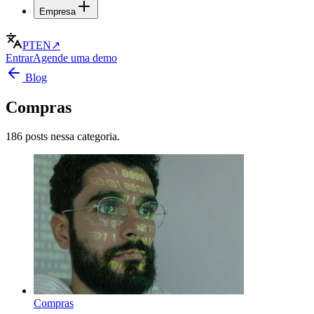
Empresa
PT
EN
↗
Entrar
Agende uma demo
Blog
Compras
186 posts nessa categoria.
Compras