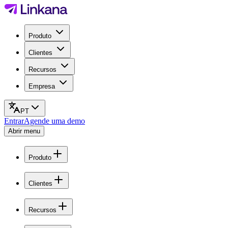
Produto
Clientes
Recursos
Empresa
PT
Entrar
Agende uma demo
Abrir menu
Produto
Clientes
Recursos