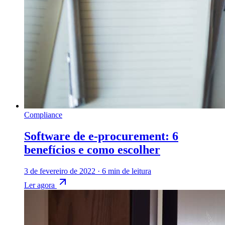
Compliance
Software de e-procurement: 6
benefícios e como escolher
3 de fevereiro de 2022
·
6 min de leitura
Ler agora