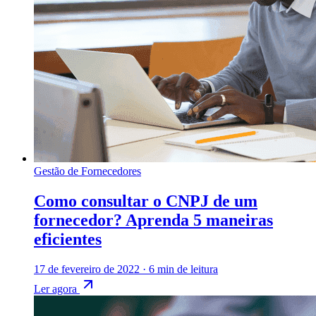
Gestão de Fornecedores
Como consultar o CNPJ de um
fornecedor? Aprenda 5 maneiras
eficientes
17 de fevereiro de 2022
·
6 min de leitura
Ler agora