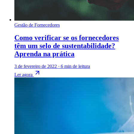
Gestão de Fornecedores
Como verificar se os fornecedores
têm um selo de sustentabilidade?
Aprenda na prática
3 de fevereiro de 2022
·
6 min de leitura
Ler agora