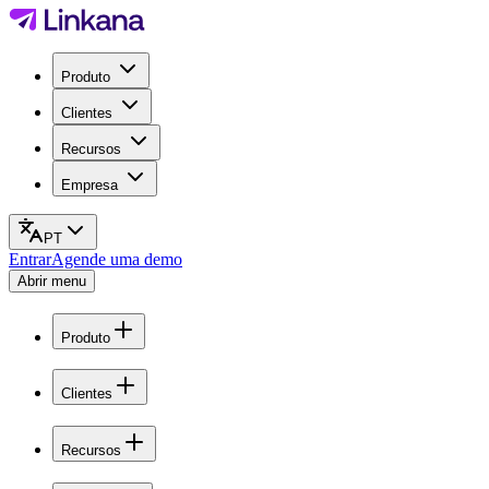
Produto
Clientes
Recursos
Empresa
PT
Entrar
Agende uma demo
Abrir menu
Produto
Clientes
Recursos