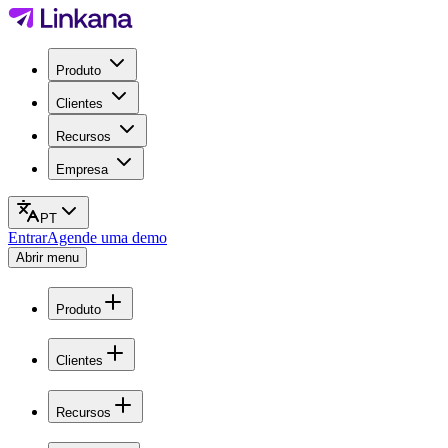
Produto
Clientes
Recursos
Empresa
PT
Entrar
Agende uma demo
Abrir menu
Produto
Clientes
Recursos