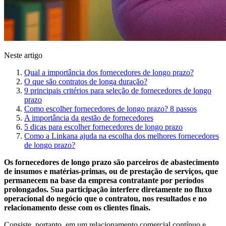
Neste artigo
Qual a importância dos fornecedores de longo prazo?
O que são contratos de longa duração?
9 principais critérios para seleção de fornecedores de longo
prazo
Como escolher fornecedores de longo prazo? 8 passos
A importância da gestão de fornecedores
5 dicas para escolher fornecedores de longo prazo
Como a Linkana ajuda na escolha dos melhores fornecedores
de longo prazo?
Os fornecedores de longo prazo são parceiros de abastecimento
de insumos e matérias-primas, ou de prestação de serviços, que
permanecem na base da empresa contratante por períodos
prolongados. Sua participação interfere diretamente no fluxo
operacional do negócio que o contratou, nos resultados e no
relacionamento desse com os clientes finais.
Consiste, portanto, em um relacionamento comercial contínuo e