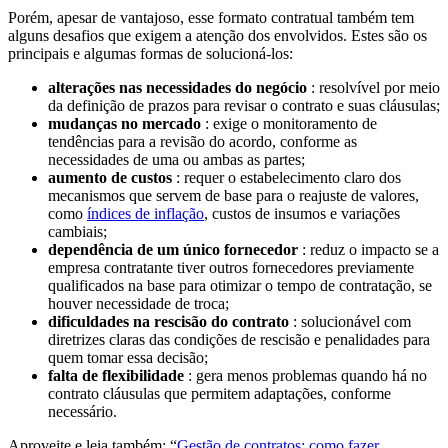
Porém, apesar de vantajoso, esse formato contratual também tem
alguns desafios que exigem a atenção dos envolvidos. Estes são os
principais e algumas formas de solucioná-los:
alterações nas necessidades do negócio
: resolvível por meio
da definição de prazos para revisar o contrato e suas cláusulas;
mudanças no mercado
: exige o monitoramento de
tendências para a revisão do acordo, conforme as
necessidades de uma ou ambas as partes;
aumento de custos
: requer o estabelecimento claro dos
mecanismos que servem de base para o reajuste de valores,
como
índices de inflação
, custos de insumos e variações
cambiais;
dependência de um único fornecedor
: reduz o impacto se a
empresa contratante tiver outros fornecedores previamente
qualificados na base para otimizar o tempo de contratação, se
houver necessidade de troca;
dificuldades na rescisão do contrato
: solucionável com
diretrizes claras das condições de rescisão e penalidades para
quem tomar essa decisão;
falta de flexibilidade
: gera menos problemas quando há no
contrato cláusulas que permitem adaptações, conforme
necessário.
Aproveite e leia também: “
Gestão de contratos: como fazer