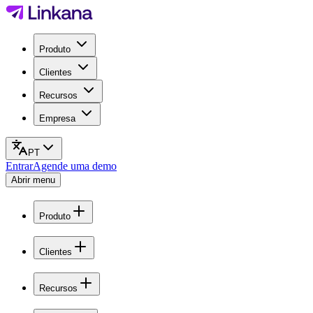
Produto
Clientes
Recursos
Empresa
PT
Entrar
Agende uma demo
Abrir menu
Produto
Clientes
Recursos