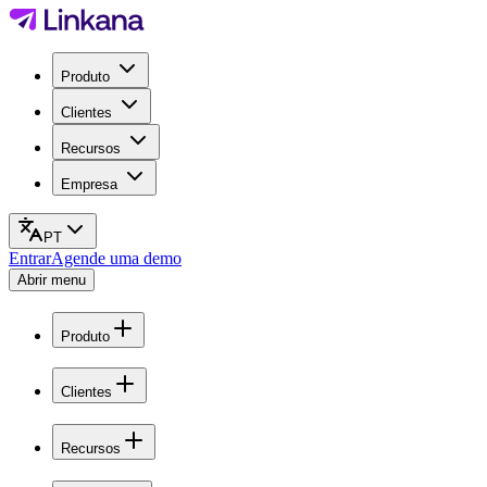
Produto
Clientes
Recursos
Empresa
PT
Entrar
Agende uma demo
Abrir menu
Produto
Clientes
Recursos