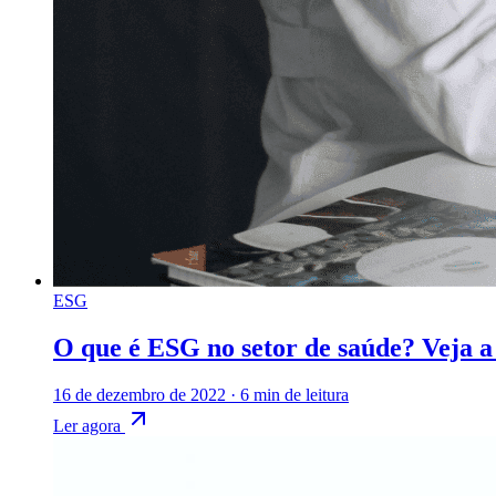
ESG
O que é ESG no setor de saúde? Veja a
16 de dezembro de 2022
·
6 min de leitura
Ler agora